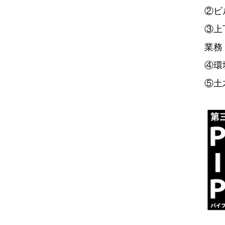
②ビ
③上
業務
④環
⑤土